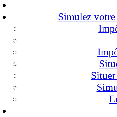
Simulez votre 
Impô
Impô
Situ
Situer
Simu
E