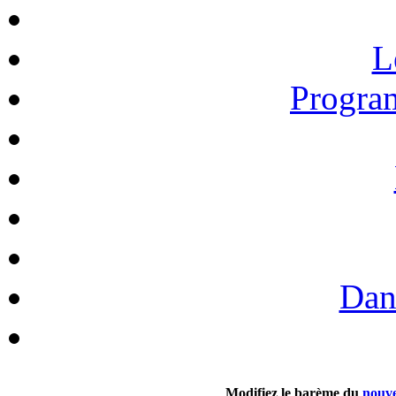
L
Progra
Dan
Modifiez le barème du
nouve