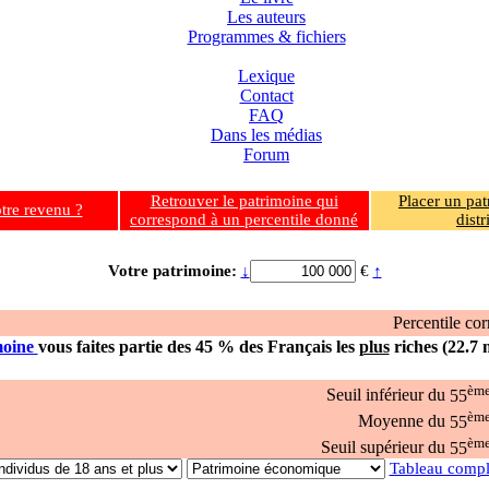
Les auteurs
Programmes & fichiers
Lexique
Contact
FAQ
Dans les médias
Forum
Retrouver le patrimoine qui
Placer un pat
otre revenu ?
correspond à un percentile donné
distr
Votre patrimoine:
↓
€
↑
Percentile co
moine
vous faites partie des 45 % des Français les
plus
riches (22.7 m
èm
Seuil inférieur du
55
èm
Moyenne du
55
èm
Seuil supérieur du
55
Tableau compl