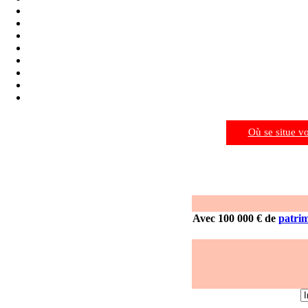
Où se situe v
Avec 100 000 € de
patri