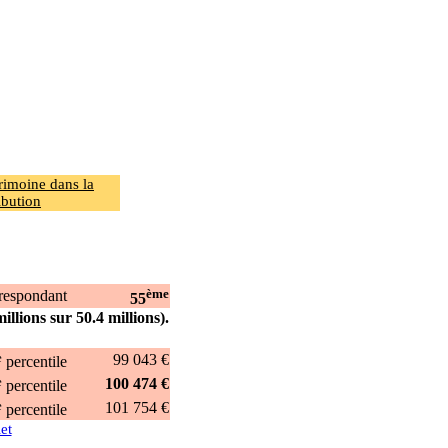
rimoine dans la
ibution
ème
rrespondant
55
illions sur 50.4 millions).
e
99 043 €
percentile
e
100 474 €
percentile
e
101 754 €
percentile
et