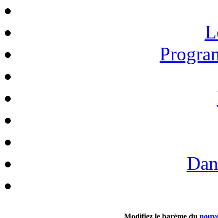
L
Progra
Dan
Modifiez le barème du
nouve