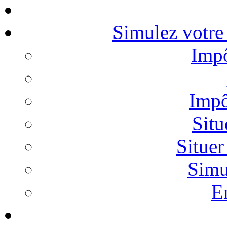
Simulez votre 
Impô
Impô
Situ
Situer
Simu
E