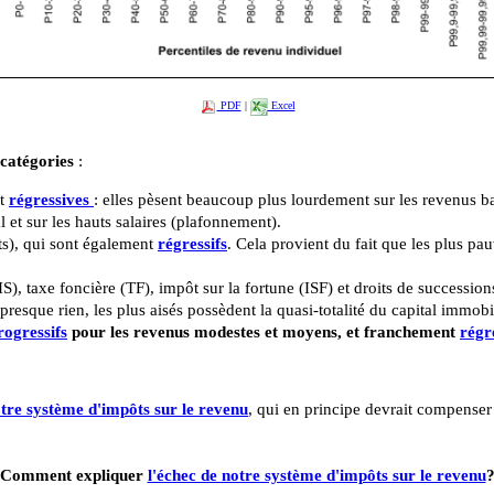
PDF
|
Excel
catégories
:
nt
régressives
: elles pèsent beaucoup plus lourdement sur les revenus ba
l et sur les hauts salaires (plafonnement).
ts), qui sont également
régressifs
. Cela provient du fait que les plus pa
(IS), taxe foncière (TF), impôt sur la fortune (ISF) et droits de success
presque rien, les plus aisés possèdent la quasi-totalité du capital immobil
rogressifs
pour les revenus modestes et moyens, et franchement
régr
otre système d'impôts sur le revenu
, qui en principe devrait compenser
Comment expliquer
l'échec de notre système d'impôts sur le revenu