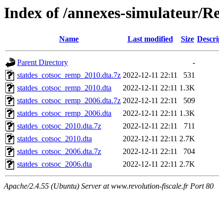
Index of /annexes-simulateur/R
Name
Last modified
Size
Descri
Parent Directory
-
statdes_cotsoc_remp_2010.dta.7z
2022-12-11 22:11
531
statdes_cotsoc_remp_2010.dta
2022-12-11 22:11
1.3K
statdes_cotsoc_remp_2006.dta.7z
2022-12-11 22:11
509
statdes_cotsoc_remp_2006.dta
2022-12-11 22:11
1.3K
statdes_cotsoc_2010.dta.7z
2022-12-11 22:11
711
statdes_cotsoc_2010.dta
2022-12-11 22:11
2.7K
statdes_cotsoc_2006.dta.7z
2022-12-11 22:11
704
statdes_cotsoc_2006.dta
2022-12-11 22:11
2.7K
Apache/2.4.55 (Ubuntu) Server at www.revolution-fiscale.fr Port 80