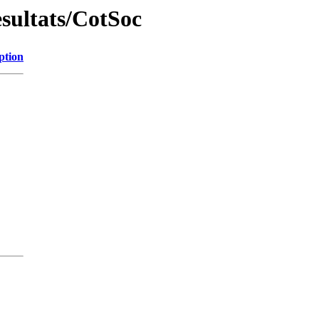
esultats/CotSoc
ption